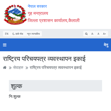
Accessibility
मुख्य
मुख्य
वेबसाइट
नेपाल सरकार
Mode
सामाग्री
नेभिगेसन
खोजमा
गृह मन्त्रालय
सुरु
पढ्नुहाेस्
पढ्नुहाेस्
जानुहोस्
जिल्ला प्रशासन कार्यालय,कैलाली
गर्नुहोस्
EN
डार्क मोड
न्यून व्यान्डविथ
A-
A
A+
मेनु
राष्ट्रिय परिचयपत्र व्यवस्थापन इकाई
सेवाहरु
राष्ट्रिय परिचयपत्र व्यवस्थापन इकाई
शुल्क
निःशुल्क