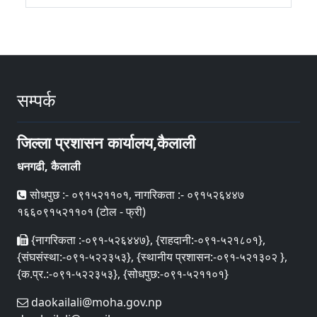
सम्पर्क
जिल्ला प्रशासन कार्यालय,कैलाली
धनगढी, कैलाली
सोधपुछ :- ०९१५२११०१, नागरिकता :- ०९१५२६४४७
१६६०९१५२११०१ (टोल - फ्री)
{नागरिकता :-०९१-५२६४४७}, {राहदानी:-०९१-५२१८०१},
{संघसंस्था:-०९१-५२२३५३}, {स्थानीय प्रशासन:-०९१-५२१३०२ },
{क.प्र.:-०९१-५२२३५३}, {सोधपुछ:-०९१-५२११०१}
daokailali@moha.gov.np