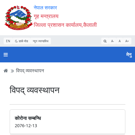
Accessibility
मुख्य
मुख्य
वेबसाइट
नेपाल सरकार
Mode
सामाग्री
नेभिगेसन
खोजमा
गृह मन्त्रालय
सुरु
पढ्नुहाेस्
पढ्नुहाेस्
जानुहोस्
जिल्ला प्रशासन कार्यालय,कैलाली
गर्नुहोस्
EN
डार्क मोड
न्यून व्यान्डविथ
A-
A
A+
मेनु
विपद् व्यवस्थापन
विपद् व्यवस्थापन
कोरोना सम्बन्धि
2076-12-13