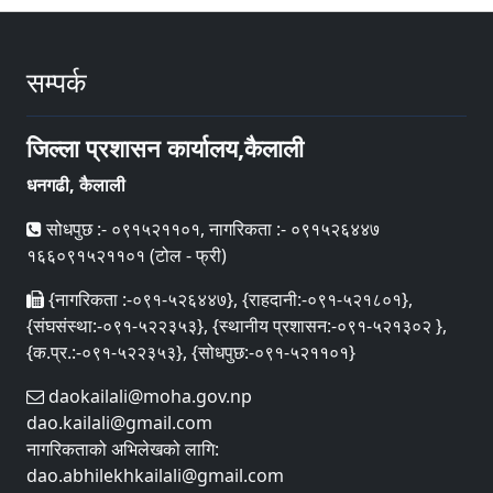
सम्पर्क
जिल्ला प्रशासन कार्यालय,कैलाली
धनगढी, कैलाली
सोधपुछ :- ०९१५२११०१, नागरिकता :- ०९१५२६४४७
१६६०९१५२११०१ (टोल - फ्री)
{नागरिकता :-०९१-५२६४४७}, {राहदानी:-०९१-५२१८०१},
{संघसंस्था:-०९१-५२२३५३}, {स्थानीय प्रशासन:-०९१-५२१३०२ },
{क.प्र.:-०९१-५२२३५३}, {सोधपुछ:-०९१-५२११०१}
daokailali@moha.gov.np
dao.kailali@gmail.com
नागरिकताको अभिलेखको लागि:
dao.abhilekhkailali@gmail.com