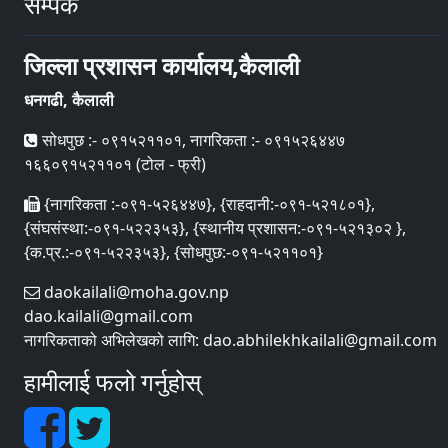
सम्पर्क
जिल्ला प्रशासन कार्यालय,कैलाली
धनगढी, कैलाली
सोधपुछ :- ०९१५२११०१, नागरिकता :- ०९१५२६४४७
१६६०९१५२११०१ (टोल - फ्री)
{नागरिकता :-०९१-५२६४४७}, {राहदानी:-०९१-५२१८०१},
{संघसंस्था:-०९१-५२२३५३}, {स्थानीय प्रशासन:-०९१-५२१३०२ },
{क.प्र.:-०९१-५२२३५३}, {सोधपुछ:-०९१-५२११०१}
daokailali@moha.gov.np
dao.kailali@gmail.com
नागरिकताको अभिलेखको लागि: dao.abhilekhkailali@gmail.com
हामीलाई फलो गर्नुहोस्