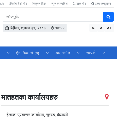
ish
एसिएबिलिटी मोड
स्क्रिन रिडर
न्यून व्यान्डविथ
डार्क मोड
उच्च कन्ट्रास्ट
वेबसाइटमा
सामग्री
खोज्नुहोस
बिहीबार, श्रावण २१, २०८३
१७:४४
A-
A
A+
ण
ऐन नियम संग्रह
डाउनलोड
सम्पर्क
मातहतका कार्यालयहरु
ईलाका प्रशासन कार्यालय, सुखड, कैलाली