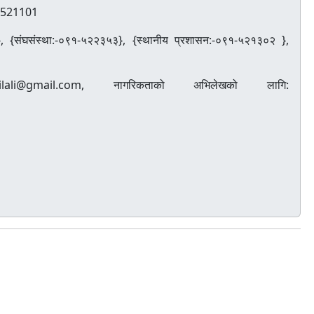
91521101
 {संघसंस्था:-०९१-५२२३५३}, {स्थानीय प्रशासन:-०९१-५२१३०२ },
lali@gmail.com, नागरिकताको अभिलेखको लागि: