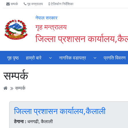
Accessibility
मुख्य
मुख्य
वेबसाइट
सम्पर्क
गृह मन्त्रालय
टेलिफोन निर्देशिका
Mode
सामाग्री
नेभिगेसन
खोजमा
सुरु
पढ्नुहाेस्
पढ्नुहाेस्
जानुहोस्
नेपाल सरकार
गर्नुहोस्
गृह मन्त्रालय
जिल्ला प्रशासन कार्यालय,कै
गृह पृष्ठ
हाम्रो बारे
नागरिक वडापत्र
प्रगति विवरण
सम्पर्क
सम्पर्क
जिल्ला प्रशासन कार्यालय,कैलाली
ठेगाना :
धनगढी, कैलाली