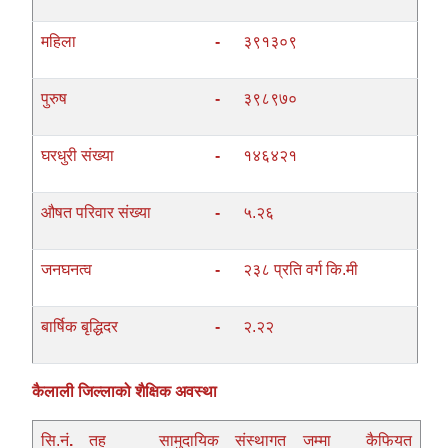
महिला
-
३९१३०९
पुरुष
-
३९८९७०
घरधुरी संख्या
-
१४६४२१
औषत परिवार संख्या
-
५.२६
जनघनत्व
-
२३८ प्रति वर्ग कि.मी
बार्षिक बृद्धिदर
-
२.२२
कैलाली जिल्लाको शैक्षिक अवस्था
सि.नं
.
तह
सामुदायिक
संस्थागत
जम्मा
कैफियत