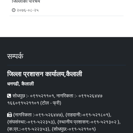
जिल्लाको परिचय
२०७६-०८-२५
सम्पर्क
जिल्ला प्रशासन कार्यालय,कैलाली
धनगढी, कैलाली
सोधपुछ :- ०९१५२११०१, नागरिकता :- ०९१५२६४४७
१६६०९१५२११०१ (टोल - फ्री)
{नागरिकता :-०९१-५२६४४७}, {राहदानी:-०९१-५२१८०१},
{संघसंस्था:-०९१-५२२३५३}, {स्थानीय प्रशासन:-०९१-५२१३०२ },
{क.प्र.:-०९१-५२२३५३}, {सोधपुछ:-०९१-५२११०१}