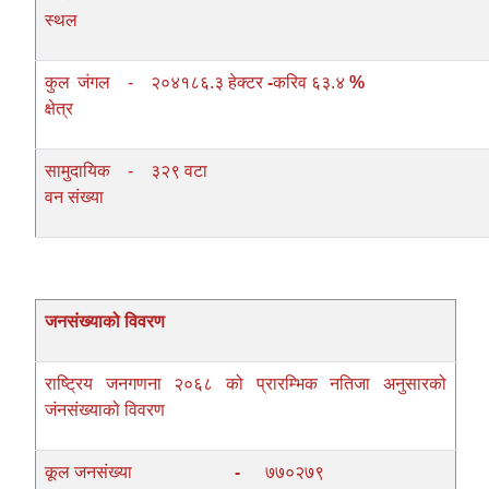
स्थल
कुल जंगल
-
२०४१८६.३ हेक्टर
-
करिव ६३.४
%
क्षेत्र
सामुदायिक
-
३२९ वटा
वन संख्या
जनसंख्याको विवरण
राष्ट्रिय जनगणना २०६८ को प्रारम्भिक नतिजा अनुसारको
जंनसंख्याको विवरण
कूल जनसंख्या
-
७७०२७९