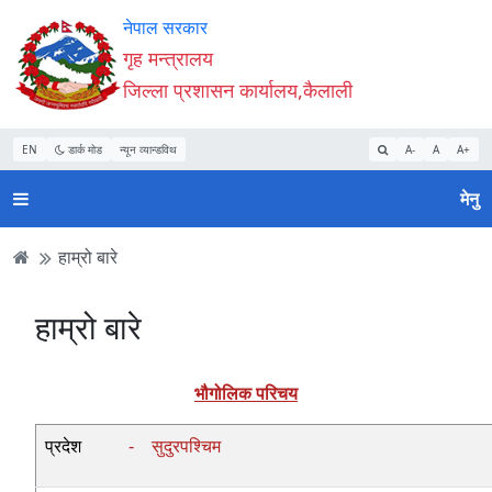
Accessibility
मुख्य
मुख्य
वेबसाइट
नेपाल सरकार
Mode
सामाग्री
नेभिगेसन
खोजमा
गृह मन्त्रालय
सुरु
पढ्नुहाेस्
पढ्नुहाेस्
जानुहोस्
जिल्ला प्रशासन कार्यालय,कैलाली
गर्नुहोस्
EN
डार्क मोड
न्यून व्यान्डविथ
A-
A
A+
मेनु
हाम्रो बारे
हाम्रो बारे
भौगोलिक परिचय
प्रदेश
-
सुदुरपश्चिम