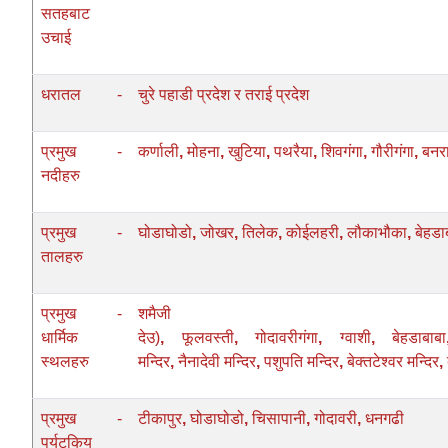
सतहबाट
उचाई
धरातल
-
चुरे पहाडी प्रदेश र तराई प्रदेश
प्रमुख
-
कर्णाली
,
मोहना
,
खुटिया
,
पथरैया
,
शिवगंगा
,
गौरीगंगा
,
बनर
नदीहरु
प्रमुख
-
घोडाघोडो
,
जोखर
,
तिलेक
,
कोईलहरी
,
लौकाभौका
,
बेहडा
तालहरु
प्रमुख
-
शमैज
धार्मिक
देउ)
,
फूलवस्ती
,
गोदावरीगंगा
,
ग्वाशी
,
बेहडाबाबा
स्थलहरु
मन्दिर
,
नैनादेवी मन्दिर
,
पशुपति मन्दिर
,
बेक्तटेश्वर मन्दिर
,
प्रमुख
-
टीकापुर
,
घोडाघोडो
,
चिसापानी
,
गोदावरी
,
धनगढी
पर्यटकिय