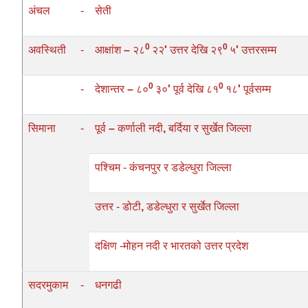
अंचल
-
सेती
0
0
अवस्थिती
-
आक्षांश
–
२८
२२
'
उत्तर देखि
२९
५
'
उत्तरसम्म
0
0
-
देशान्तर
–
८०
३०
'
पूर्व देखि
८१
१८
'
पूर्वसम्म
सिमाना
-
पूर्व
–
कर्णाली नदी
,
बर्दिया र सुर्खेत जिल्ला
पश्चिम - कंचनपुर र डडेल्धुरा जिल्ला
उत्तर
-
डोटी
,
डडेल्धुरा र सुर्खेत जिल्ला
दक्षिण -मोहन नदी र भारतको उत्तर प्रदेश
सदरमुकाम
-
धनगढी