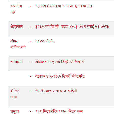
स्थानीय
-
१३ वटा (उ‍.म.न.पा १, न.पा. ६, गा.पा. ६)
तह
क्षेत्रफल
-
३२३५ वर्ग कि.मी
-
पहाड ४०.३५
%
र तराई ५९.७५
%
औषत
-
१८४० मि.मि.
बार्षिक बर्षा
तापक्रम
-
अधिकतम १९-४४ डिग्री सेन्टिग्रेट
-
न्यूनतम ७.५-२३.५ डिग्री सेन्टिग्रेट
बोलिने
-
नेपाली थारु राना थारु डोटेली
भाषा
समुद्र
-
१०९ मिटर देखि १९५० मिटर सम्म