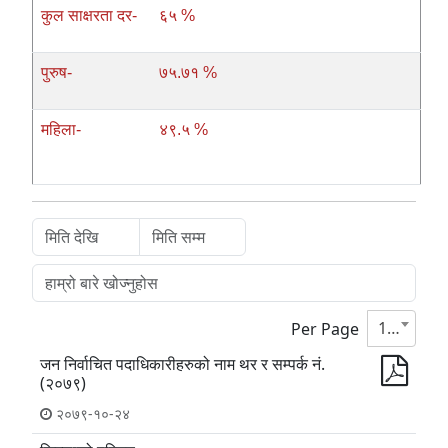
कुल साक्षरता दर-
६५ %
पुरुष-
७५.७१ %
महिला-
४९.५ %
10
Per Page
जन निर्वाचित पदाधिकारीहरुको नाम थर र सम्पर्क नं.
(२०७९)
२०७९-१०-२४