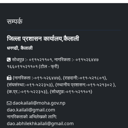
सम्पर्क
जिल्ला प्रशासन कार्यालय,कैलाली
धनगढी, कैलाली
सोधपुछ :- ०९१५२११०१, नागरिकता :- ०९१५२६४४७
१६६०९१५२११०१ (टोल - फ्री)
{नागरिकता :-०९१-५२६४४७}, {राहदानी:-०९१-५२१८०१},
{संघसंस्था:-०९१-५२२३५३}, {स्थानीय प्रशासन:-०९१-५२१३०२ },
{क.प्र.:-०९१-५२२३५३}, {सोधपुछ:-०९१-५२११०१}
daokailali@moha.gov.np
dao.kailali@gmail.com
नागरिकताको अभिलेखको लागि:
dao.abhilekhkailali@gmail.com