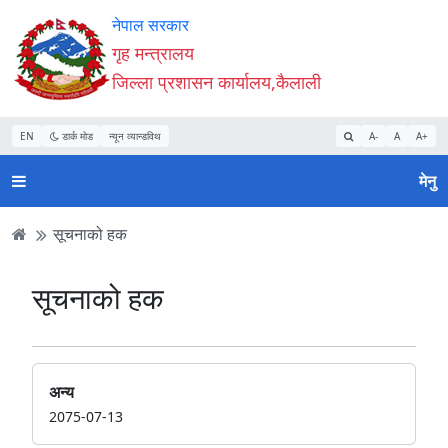
Accessibility
मुख्य
मुख्य
वेबसाइट
नेपाल सरकार
Mode
सामाग्री
नेभिगेसन
खोजमा
गृह मन्त्रालय
सुरु
पढ्नुहाेस्
पढ्नुहाेस्
जानुहोस्
जिल्ला प्रशासन कार्यालय,कैलाली
गर्नुहोस्
EN
डार्क मोड
न्यून व्यान्डविथ
A-
A
A+
मेनु
सूचनाको हक
सूचनाको हक
अन्य
2075-07-13