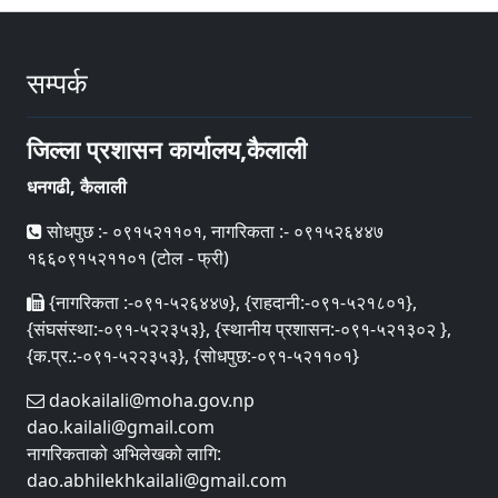
सम्पर्क
जिल्ला प्रशासन कार्यालय,कैलाली
धनगढी, कैलाली
सोधपुछ :- ०९१५२११०१, नागरिकता :- ०९१५२६४४७
१६६०९१५२११०१ (टोल - फ्री)
{नागरिकता :-०९१-५२६४४७}, {राहदानी:-०९१-५२१८०१},
{संघसंस्था:-०९१-५२२३५३}, {स्थानीय प्रशासन:-०९१-५२१३०२ },
{क.प्र.:-०९१-५२२३५३}, {सोधपुछ:-०९१-५२११०१}
daokailali@moha.gov.np
dao.kailali@gmail.com
नागरिकताको अभिलेखको लागि:
dao.abhilekhkailali@gmail.com