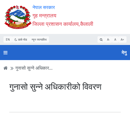
Accessibility
मुख्य
मुख्य
वेबसाइट
नेपाल सरकार
Mode
सामाग्री
नेभिगेसन
खोजमा
गृह मन्त्रालय
सुरु
पढ्नुहाेस्
पढ्नुहाेस्
जानुहोस्
जिल्ला प्रशासन कार्यालय,कैलाली
गर्नुहोस्
EN
डार्क मोड
न्यून व्यान्डविथ
A-
A
A+
मेनु
गुनासो सुन्ने अधिकार...
गुनासो सुन्ने अधिकारीको विवरण