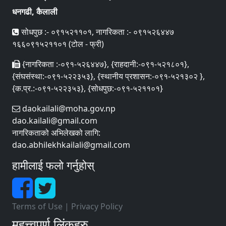
धनगढी, कैलाली
सोधपुछ :- ०९१५२११०१, नागरिकता :- ०९१५२६४४७
१६६०९१५२११०१ (टोल - फ्री)
{नागरिकता :-०९१-५२६४४७}, {राहदानी:-०९१-५२१८०१},
{संघसंस्था:-०९१-५२२३५३}, {स्थानीय प्रशासन:-०९१-५२१३०२ },
{क.प्र.:-०९१-५२२३५३}, {सोधपुछ:-०९१-५२११०१}
daokailali@moha.gov.np
dao.kailali@gmail.com
नागरिकताको अभिलेखको लागि:
dao.abhilekhkailali@gmail.com
हामीलाई फलो गर्नुहोस्
Terms of Use
|
Privacy Policy
महत्त्वपूर्ण लिंकहरु