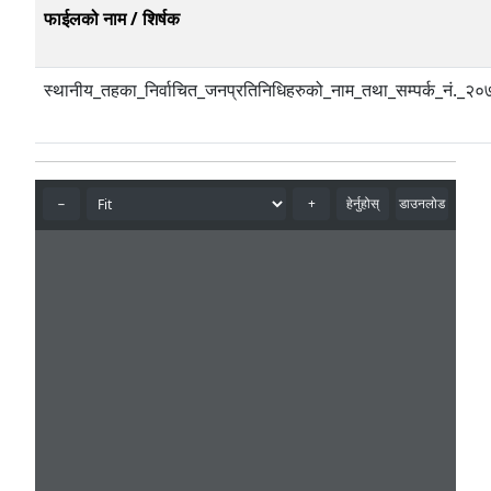
फाईलको नाम / शिर्षक
स्थानीय_तहका_निर्वाचित_जनप्रतिनिधिहरुको_नाम_तथा_सम्पर्क_नं._२