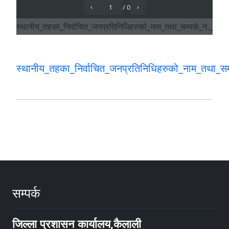
स्थानीय_तहका_निर्वाचित_जनप्रतिनिधिहरुको_नाम_तथा_सम
सम्पर्क
जिल्ला प्रशासन कार्यालय,कैलाली