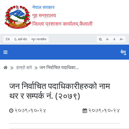
Accessibility
मुख्य
मुख्य
वेबसाइट
नेपाल सरकार
Mode
सामाग्री
नेभिगेसन
खोजमा
गृह मन्त्रालय
सुरु
पढ्नुहाेस्
पढ्नुहाेस्
जानुहोस्
जिल्ला प्रशासन कार्यालय,कैलाली
गर्नुहोस्
EN
डार्क मोड
न्यून व्यान्डविथ
A-
A
A+
मेनु
हाम्रो बारे
जन निर्वाचित पदाधिका...
जन निर्वाचित पदाधिकारीहरुको नाम
थर र सम्पर्क नं. (२०७९)
2079-10-24
2079-10-24