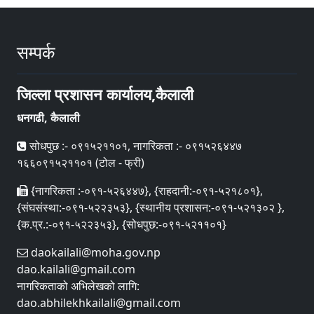
सम्पर्क
जिल्ला प्रशासन कार्यालय,कैलाली
धनगढी, कैलाली
सोधपुछ :- ०९१५२११०१, नागरिकता :- ०९१५२६४४७
१६६०९१५२११०१ (टोल - फ्री)
{नागरिकता :-०९१-५२६४४७}, {राहदानी:-०९१-५२१८०१},
{संघसंस्था:-०९१-५२२३५३}, {स्थानीय प्रशासन:-०९१-५२१३०२ },
{क.प्र.:-०९१-५२२३५३}, {सोधपुछ:-०९१-५२११०१}
daokailali@moha.gov.np
dao.kailali@gmail.com
नागरिकताको अभिलेखको लागि:
dao.abhilekhkailali@gmail.com