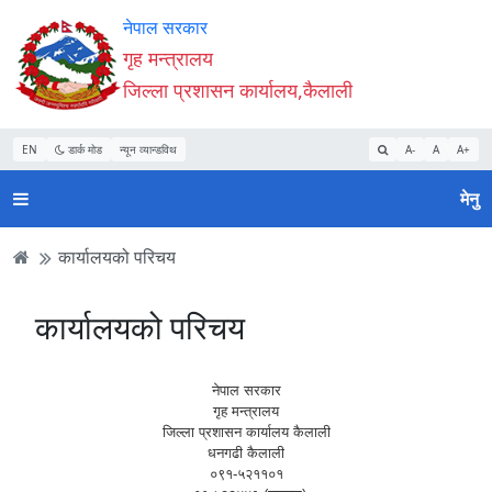
Accessibility
मुख्य
मुख्य
वेबसाइट
नेपाल सरकार
Mode
सामाग्री
नेभिगेसन
खोजमा
गृह मन्त्रालय
सुरु
पढ्नुहाेस्
पढ्नुहाेस्
जानुहोस्
जिल्ला प्रशासन कार्यालय,कैलाली
गर्नुहोस्
EN
डार्क मोड
न्यून व्यान्डविथ
A-
A
A+
मेनु
कार्यालयको परिचय
कार्यालयको परिचय
नेपाल सरकार
गृह मन्त्रालय
जिल्ला प्रशासन कार्यालय कैलाली
धनगढी कैलाली
०९१-५२११०१