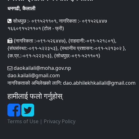
धनगढी, कैलाली
सोधपुछ :- ०९१५२११०१, नागरिकता :- ०९१५२६४४७
१६६०९१५२११०१ (टोल - फ्री)
{नागरिकता :-०९१-५२६४४७}, {राहदानी:-०९१-५२१८०१},
{संघसंस्था:-०९१-५२२३५३}, {स्थानीय प्रशासन:-०९१-५२१३०२ },
{क.प्र.:-०९१-५२२३५३}, {सोधपुछ:-०९१-५२११०१}
daokailali@moha.gov.np
dao.kailali@gmail.com
नागरिकताको अभिलेखको लागि: dao.abhilekhkailali@gmail.com
हामीलाई फलो गर्नुहोस्
Terms of Use
|
Privacy Policy