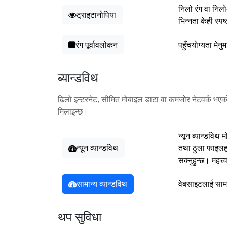
निलो रंग वा निलो
ट्राइटानोपिया
भिन्नता केही स्
रंग पूर्वावलोकन
पहुँचयोग्यता मेन
ब्यान्डविथ
ढिलो इन्टरनेट, सीमित मोबाइल डाटा वा कमजोर नेटवर्क भएको 
मिलाइन्छ।
न्यून ब्यान्डविथ
न्यून व्यान्डविथ
तथा ठुला फाइलहर
सक्नुहुन्छ। महत्
सामान्य व्यान्डविथ
वेबसाइटलाई सामा
थप सुविधा