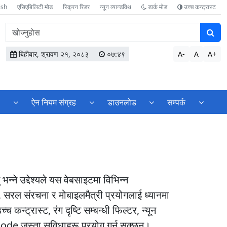
ish
एसिएबिलिटी मोड
स्क्रिन रिडर
न्यून व्यान्डविथ
डार्क मोड
उच्च कन्ट्रास्ट
वेबसाइटमा
सामग्री
खोज्नुहोस
बिहीबार, श्रावण २१, २०८३
०७:४९
A-
A
A+
ण
ऐन नियम संग्रह
डाउनलोड
सम्पर्क
्ने उद्देश्यले यस वेबसाइटमा विभिन्न
र, सरल संरचना र मोबाइलमैत्री प्रयोगलाई ध्यानमा
्ट्रास्ट, रंग दृष्टि सम्बन्धी फिल्टर, न्यून
Mode जस्ता सुविधाहरू प्रयोग गर्न सक्छन्।