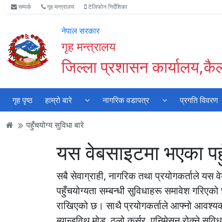
Accessibility
मुख्य
मुख्य
वेबसाइट
सम्पर्क
गृह मन्त्रालय
टेलिफोन निर्देशिका
Mode
सामाग्री
नेभिगेसन
खोजमा
सुरु
पढ्नुहाेस्
पढ्नुहाेस्
जानुहोस्
नेपाल सरकार
गर्नुहोस्
गृह मन्त्रालय
जिल्ला प्रशासन कार्यालय,कै
गृह पृष्ठ
हाम्रो बारे
नागरिक वडापत्र
प्रगति विवरण
पहुँचयोग्य सुविधा बारे
यस वेबसाइटमा भएका पहुँच
सबै सेवाग्राही, नागरिक तथा प्रयोगकर्ताले यस वे
पहुँचयोग्यता सम्बन्धी सुविधाहरू समावेश गरिएको
राखिएको छ। साथै प्रयोगकर्ताले आफ्नो आवश्यकता 
ब्यान्डविथ मोड, ठूलो कर्सर, एनिमेसन रोक्ने स