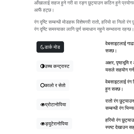
आँखालाई सहज हुने गरी वा रङ्ग छुट्याउन कठिन हुने प्रयोग
आफैं हट्छ।
रंग दृष्टि सम्बन्धी मोडहरू विशेषगरी रातो, हरियो वा निलो रंग
रंग दृष्टि समस्याका लागि पूर्ण समाधान नहुने सम्भावना रहन्छ
वेबसाइटलाई गाढा
डार्क मोड
सक्छ।
अक्षर, पृष्ठभूमि
उच्च कन्ट्रास्ट
यसले सहयोग गर्
वेबसाइटलाई रंग ब
कालो र सेतो
हुन सक्छ।
रातो रंग छुट्या
प्रोटानोपिया
सम्बन्धी रंग भिन
हरियो रंग छुट्य
ड्युटेरानोपिया
स्पष्ट देखाउन स