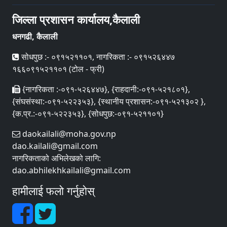
जिल्ला प्रशासन कार्यालय,कैलाली
धनगढी, कैलाली
सोधपुछ :- ०९१५२११०१, नागरिकता :- ०९१५२६४४७
१६६०९१५२११०१ (टोल - फ्री)
{नागरिकता :-०९१-५२६४४७}, {राहदानी:-०९१-५२१८०१},
{संघसंस्था:-०९१-५२२३५३}, {स्थानीय प्रशासन:-०९१-५२१३०२ },
{क.प्र.:-०९१-५२२३५३}, {सोधपुछ:-०९१-५२११०१}
daokailali@moha.gov.np
dao.kailali@gmail.com
नागरिकताको अभिलेखको लागि:
dao.abhilekhkailali@gmail.com
हामीलाई फलो गर्नुहोस्