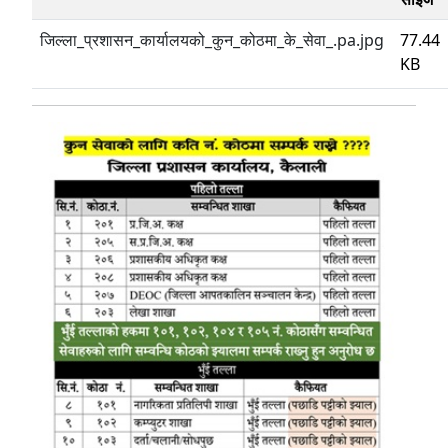
जिल्ला_प्रशासन_कार्यालयको_कुन_कोठमा_के_सेवा_.pa.jpg
77.44
KB