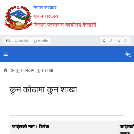
Accessibility
मुख्य
मुख्य
वेबसाइट
नेपाल सरकार
Mode
सामाग्री
नेभिगेसन
खोजमा
गृह मन्त्रालय
सुरु
पढ्नुहाेस्
पढ्नुहाेस्
जानुहोस्
जिल्ला प्रशासन कार्यालय,कैलाली
गर्नुहोस्
EN
डार्क मोड
न्यून व्यान्डविथ
A-
A
A+
मेनु
कुन कोठामा कुन शाखा
कुन कोठामा कुन शाखा
फाईलको नाम / शिर्षक
फाईलक
साइज