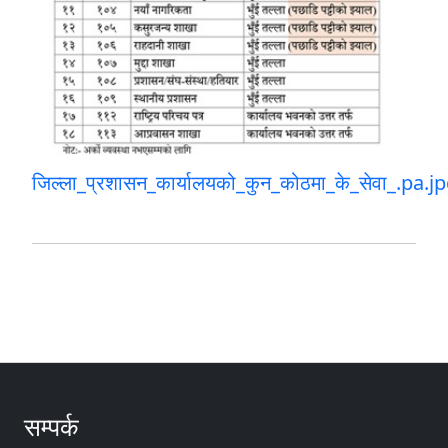
जिल्ला_प्रशासन_कार्यालयको_कुन_कोठमा_के_सेवा_.pa.j
सम्पर्क