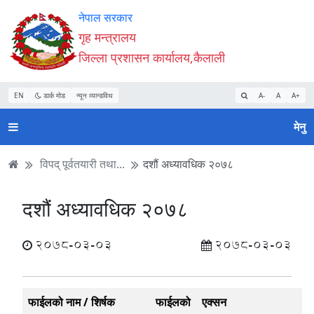
Accessibility
मुख्य
मुख्य
वेबसाइट
नेपाल सरकार
Mode
सामाग्री
नेभिगेसन
खोजमा
गृह मन्त्रालय
सुरु
पढ्नुहाेस्
पढ्नुहाेस्
जानुहोस्
जिल्ला प्रशासन कार्यालय,कैलाली
गर्नुहोस्
EN
डार्क मोड
न्यून व्यान्डविथ
A-
A
A+
मेनु
विपद् पूर्वतयारी तथा...
दशौं अध्यावधिक २०७८
दशौं अध्यावधिक २०७८
2078-03-03
2078-03-03
फाईलको नाम / शिर्षक
फाईलको
एक्सन