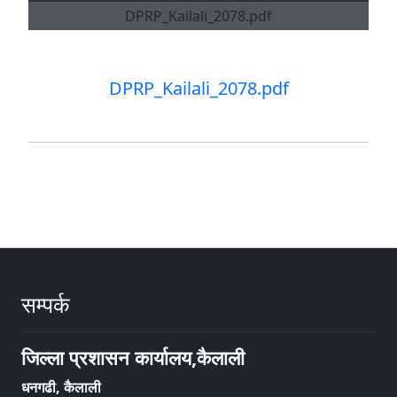
DPRP_Kailali_2078.pdf
सम्पर्क
जिल्ला प्रशासन कार्यालय,कैलाली
धनगढी, कैलाली