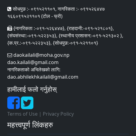
सोधपुछ :- ०९१५२११०१, नागरिकता :- ०९१५२६४४७
१६६०९१५२११०१ (टोल - फ्री)
{नागरिकता :-०९१-५२६४४७}, {राहदानी:-०९१-५२१८०१},
{संघसंस्था:-०९१-५२२३५३}, {स्थानीय प्रशासन:-०९१-५२१३०२ },
{क.प्र.:-०९१-५२२३५३}, {सोधपुछ:-०९१-५२११०१}
daokailali@moha.gov.np
dao.kailali@gmail.com
नागरिकताको अभिलेखको लागि:
dao.abhilekhkailali@gmail.com
हामीलाई फलो गर्नुहोस्
Terms of Use
|
Privacy Policy
महत्त्वपूर्ण लिंकहरु