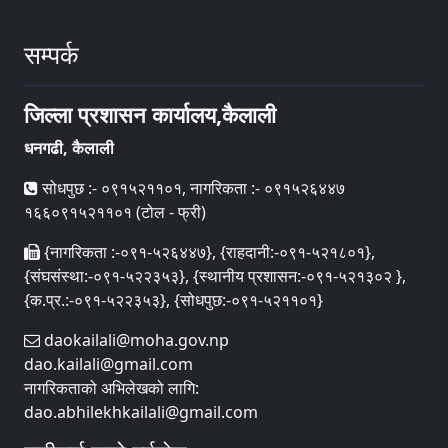
सम्पर्क
जिल्ला प्रशासन कार्यालय,कैलाली
धनगढी, कैलाली
सोधपुछ :- ०९१५२११०१, नागरिकता :- ०९१५२६४४७
१६६०९१५२११०१ (टोल - फ्री)
{नागरिकता :-०९१-५२६४४७}, {राहदानी:-०९१-५२१८०१},
{संघसंस्था:-०९१-५२२३५३}, {स्थानीय प्रशासन:-०९१-५२१३०२ },
{क.प्र.:-०९१-५२२३५३}, {सोधपुछ:-०९१-५२११०१}
daokailali@moha.gov.np
dao.kailali@gmail.com
नागरिकताको अभिलेखको लागि:
dao.abhilekhkailali@gmail.com