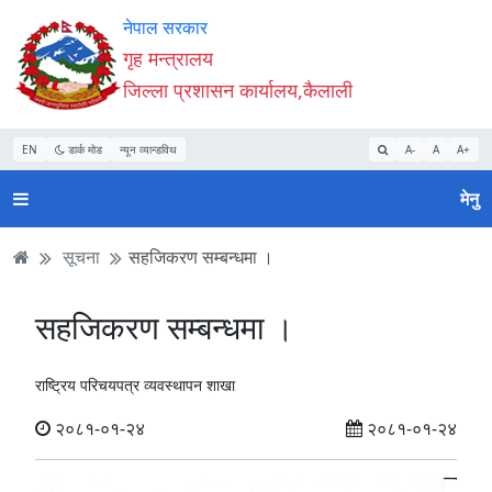
Accessibility
मुख्य
मुख्य
वेबसाइट
नेपाल सरकार
Mode
सामाग्री
नेभिगेसन
खोजमा
गृह मन्त्रालय
सुरु
पढ्नुहाेस्
पढ्नुहाेस्
जानुहोस्
जिल्ला प्रशासन कार्यालय,कैलाली
गर्नुहोस्
EN
डार्क मोड
न्यून व्यान्डविथ
A-
A
A+
मेनु
सूचना
सहजिकरण सम्बन्धमा ।
सहजिकरण सम्बन्धमा ।
राष्ट्रिय परिचयपत्र व्यवस्थापन शाखा
२०८१-०१-२४
२०८१-०१-२४