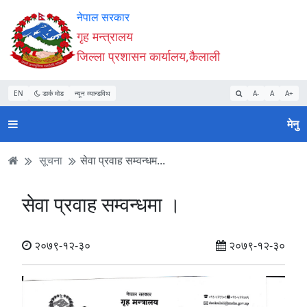
Accessibility
मुख्य
मुख्य
वेबसाइट
नेपाल सरकार
Mode
सामाग्री
नेभिगेसन
खोजमा
गृह मन्त्रालय
सुरु
पढ्नुहाेस्
पढ्नुहाेस्
जानुहोस्
जिल्ला प्रशासन कार्यालय,कैलाली
गर्नुहोस्
EN
डार्क मोड
न्यून व्यान्डविथ
A-
A
A+
मेनु
सूचना
सेवा प्रवाह सम्वन्धम...
सेवा प्रवाह सम्वन्धमा ।
२०७९-१२-३०
२०७९-१२-३०