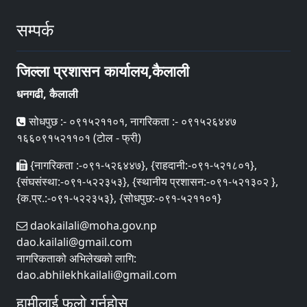
सम्पर्क
जिल्ला प्रशासन कार्यालय,कैलाली
धनगढी, कैलाली
सोधपुछ :- ०९१५२११०१, नागरिकता :- ०९१५२६४४७
१६६०९१५२११०१ (टोल - फ्री)
{नागरिकता :-०९१-५२६४४७}, {राहदानी:-०९१-५२१८०१},
{संघसंस्था:-०९१-५२२३५३}, {स्थानीय प्रशासन:-०९१-५२१३०२ },
{क.प्र.:-०९१-५२२३५३}, {सोधपुछ:-०९१-५२११०१}
daokailali@moha.gov.np
dao.kailali@gmail.com
नागरिकताको अभिलेखको लागि:
dao.abhilekhkailali@gmail.com
हामीलाई फलो गर्नुहोस्