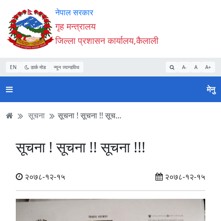
Accessibility
मुख्य
मुख्य
वेबसाइट
नेपाल सरकार
Mode
सामाग्री
नेभिगेसन
खोजमा
गृह मन्त्रालय
सुरु
पढ्नुहाेस्
पढ्नुहाेस्
जानुहोस्
जिल्ला प्रशासन कार्यालय,कैलाली
गर्नुहोस्
EN
डार्क मोड
न्यून व्यान्डविथ
A-
A
A+
मेनु
सूचना
सूचना ! सूचना !! सूच...
सूचना ! सूचना !! सूचना !!!
२०७८-१२-१५
२०७८-१२-१५