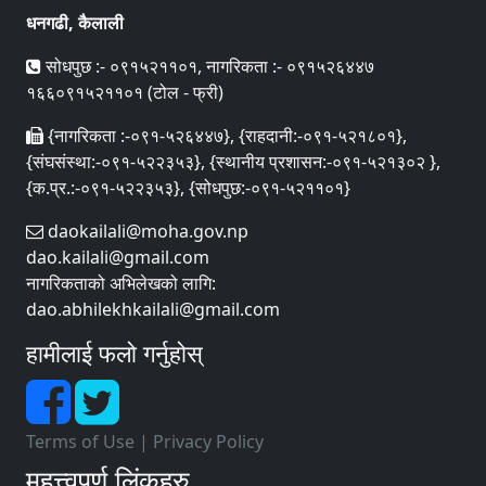
धनगढी, कैलाली
सोधपुछ :- ०९१५२११०१, नागरिकता :- ०९१५२६४४७
१६६०९१५२११०१ (टोल - फ्री)
{नागरिकता :-०९१-५२६४४७}, {राहदानी:-०९१-५२१८०१},
{संघसंस्था:-०९१-५२२३५३}, {स्थानीय प्रशासन:-०९१-५२१३०२ },
{क.प्र.:-०९१-५२२३५३}, {सोधपुछ:-०९१-५२११०१}
daokailali@moha.gov.np
dao.kailali@gmail.com
नागरिकताको अभिलेखको लागि:
dao.abhilekhkailali@gmail.com
हामीलाई फलो गर्नुहोस्
Terms of Use
|
Privacy Policy
महत्त्वपूर्ण लिंकहरु