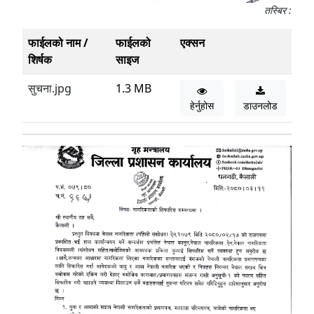
तस्बिर :
फाईलको नाम /
फाईलको
एक्सन
शिर्षक
साइज
सुचना.jpg
1.3 MB
हेर्नुहोस
डाउनलोड