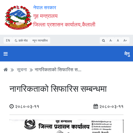
Accessibility
मुख्य
मुख्य
वेबसाइट
नेपाल सरकार
Mode
सामाग्री
नेभिगेसन
खोजमा
गृह मन्त्रालय
सुरु
पढ्नुहाेस्
पढ्नुहाेस्
जानुहोस्
जिल्ला प्रशासन कार्यालय,कैलाली
गर्नुहोस्
EN
डार्क मोड
न्यून व्यान्डविथ
A-
A
A+
मेनु
सूचना
नागरिकताको सिफारिस स...
नागरिकताको सिफारिस सम्बन्धमा
२०८०-०३-११
२०८०-०३-११