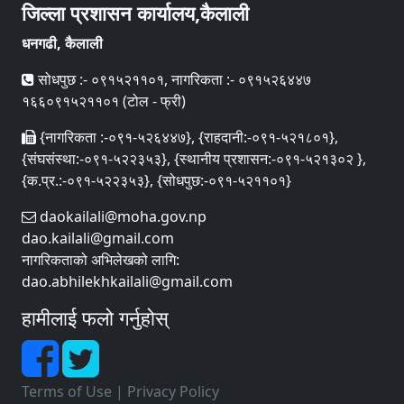
जिल्ला प्रशासन कार्यालय,कैलाली
धनगढी, कैलाली
सोधपुछ :- ०९१५२११०१, नागरिकता :- ०९१५२६४४७
१६६०९१५२११०१ (टोल - फ्री)
{नागरिकता :-०९१-५२६४४७}, {राहदानी:-०९१-५२१८०१},
{संघसंस्था:-०९१-५२२३५३}, {स्थानीय प्रशासन:-०९१-५२१३०२ },
{क.प्र.:-०९१-५२२३५३}, {सोधपुछ:-०९१-५२११०१}
daokailali@moha.gov.np
dao.kailali@gmail.com
नागरिकताको अभिलेखको लागि:
dao.abhilekhkailali@gmail.com
हामीलाई फलो गर्नुहोस्
Terms of Use
|
Privacy Policy