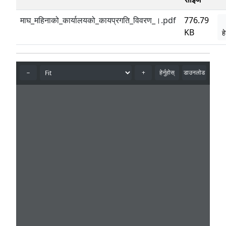
माघ_महिनाको_कार्यालयको_कायप्रगति_विवरण_।.pdf
776.79
KB
हे