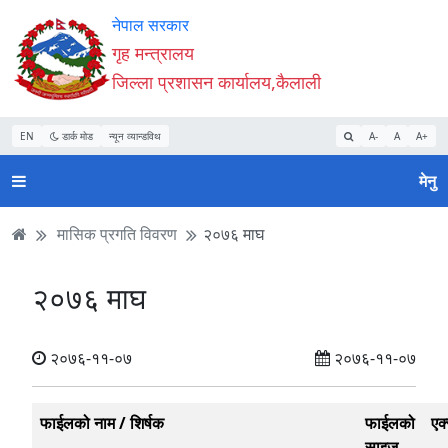
Accessibility
मुख्य
मुख्य
वेबसाइट
नेपाल सरकार
Mode
सामाग्री
नेभिगेसन
खोजमा
गृह मन्त्रालय
सुरु
पढ्नुहाेस्
पढ्नुहाेस्
जानुहोस्
जिल्ला प्रशासन कार्यालय,कैलाली
गर्नुहोस्
EN
डार्क मोड
न्यून व्यान्डविथ
A-
A
A+
मेनु
मासिक प्रगति विवरण
२०७६ माघ
२०७६ माघ
२०७६-११-०७
२०७६-११-०७
फाईलको नाम / शिर्षक
फाईलको
एक
साइज