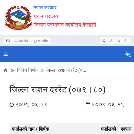
Accessibility
मुख्य
मुख्य
वेबसाइट
नेपाल सरकार
Mode
सामाग्री
नेभिगेसन
खोजमा
गृह मन्त्रालय
सुरु
पढ्नुहाेस्
पढ्नुहाेस्
जानुहोस्
जिल्ला प्रशासन कार्यालय,कैलाली
गर्नुहोस्
EN
डार्क मोड
न्यून व्यान्डविथ
A-
A
A+
मेनु
विविध निर्णय
जिल्ला राशन दररेट (०...
जिल्ला राशन दररेट (०७९।८०)
2079-05-29
2079-05-29
फाईलको नाम / शिर्षक
फाईलको
एक्सन