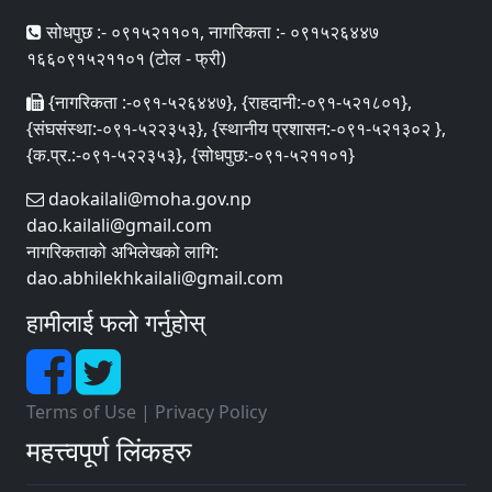
सोधपुछ :- ०९१५२११०१, नागरिकता :- ०९१५२६४४७
१६६०९१५२११०१ (टोल - फ्री)
{नागरिकता :-०९१-५२६४४७}, {राहदानी:-०९१-५२१८०१},
{संघसंस्था:-०९१-५२२३५३}, {स्थानीय प्रशासन:-०९१-५२१३०२ },
{क.प्र.:-०९१-५२२३५३}, {सोधपुछ:-०९१-५२११०१}
daokailali@moha.gov.np
dao.kailali@gmail.com
नागरिकताको अभिलेखको लागि:
dao.abhilekhkailali@gmail.com
हामीलाई फलो गर्नुहोस्
Terms of Use
|
Privacy Policy
महत्त्वपूर्ण लिंकहरु