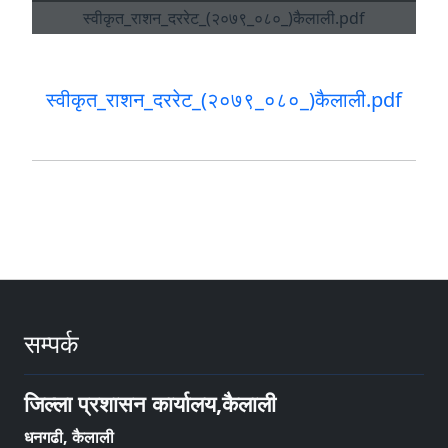
स्वीकृत_राशन_दररेट_(२०७९_०८०_)कैलाली.pdf
सम्पर्क
जिल्ला प्रशासन कार्यालय,कैलाली
धनगढी, कैलाली