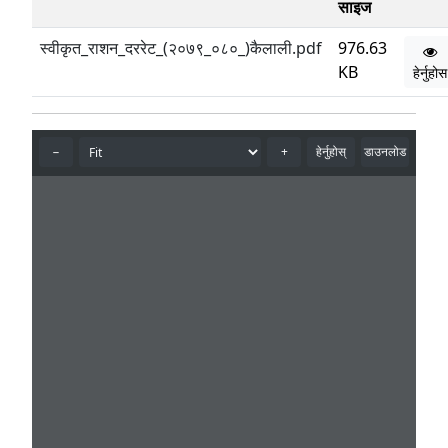
साइज
स्वीकृत_राशन_दररेट_(२०७९_०८०_)कैलाली.pdf
976.63
KB
हेर्नुहोस