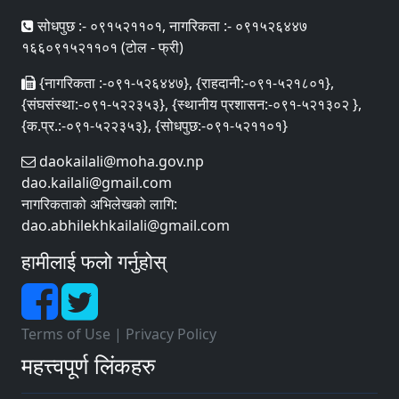
सोधपुछ :- ०९१५२११०१, नागरिकता :- ०९१५२६४४७
१६६०९१५२११०१ (टोल - फ्री)
{नागरिकता :-०९१-५२६४४७}, {राहदानी:-०९१-५२१८०१},
{संघसंस्था:-०९१-५२२३५३}, {स्थानीय प्रशासन:-०९१-५२१३०२ },
{क.प्र.:-०९१-५२२३५३}, {सोधपुछ:-०९१-५२११०१}
daokailali@moha.gov.np
dao.kailali@gmail.com
नागरिकताको अभिलेखको लागि:
dao.abhilekhkailali@gmail.com
हामीलाई फलो गर्नुहोस्
Terms of Use
|
Privacy Policy
महत्त्वपूर्ण लिंकहरु