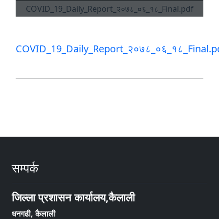
COVID_19_Daily_Report_२०७८_०६_१८_Final.p
सम्पर्क
जिल्ला प्रशासन कार्यालय,कैलाली
धनगढी, कैलाली