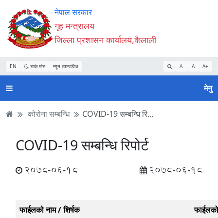
Accessibility
मुख्य
मुख्य
वेबसाइट
नेपाल सरकार
Mode
सामाग्री
नेभिगेसन
खोजमा
गृह मन्त्रालय
सुरु
पढ्नुहाेस्
पढ्नुहाेस्
जानुहोस्
जिल्ला प्रशासन कार्यालय,कैलाली
गर्नुहोस्
EN
डार्क मोड
न्यून व्यान्डविथ
A-
A
A+
मेनु
कोरोना सम्बन्धि
COVID-19 सम्बन्धि रि...
COVID-19 सम्बन्धि रिपोर्ट
2078-06-18
2078-06-18
फाईलको नाम / शिर्षक
फाईलक