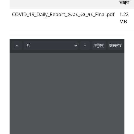
साइज
COVID_19_Daily_Report_२०७८_०६_१८_Final.pdf
1.22
MB