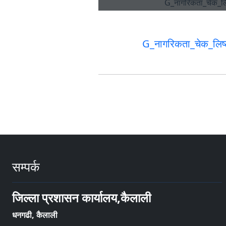
G_नागरिकता_चेक_लिष्
सम्पर्क
जिल्ला प्रशासन कार्यालय,कैलाली
धनगढी, कैलाली