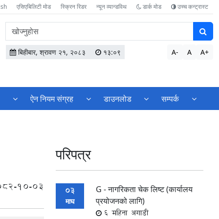
ish
एसिएबिलिटी मोड
स्क्रिन रिडर
न्यून व्यान्डविथ
डार्क मोड
उच्च कन्ट्रास्ट
वेबसाइटमा
सामग्री
खोज्नुहोस
बिहीबार, श्रावण २१, २०८३
१३:०९
A-
A
A+
ण
ऐन नियम संग्रह
डाउनलोड
सम्पर्क
परिपत्र
082-10-03
G - नागरिकता चेक लिष्ट (कार्यालय
03
प्रयोजनको लागि)
माघ
6 महिना अगाडी