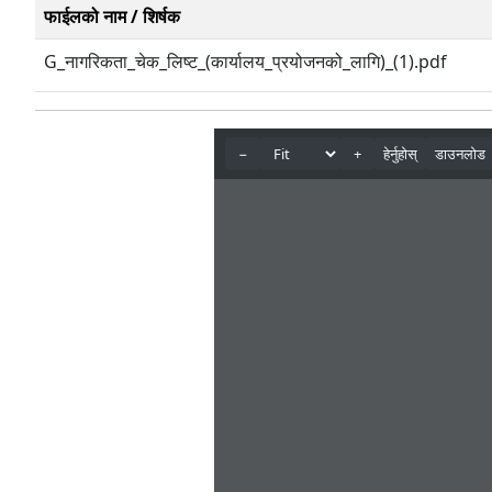
फाईलको नाम / शिर्षक
G_नागरिकता_चेक_लिष्ट_(कार्यालय_प्रयोजनको_लागि)_(1).pdf