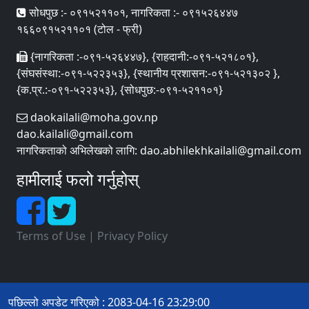
सोधपुछ :- ०९१५२११०१, नागरिकता :- ०९१५२६४४७
१६६०९१५२११०१ (टोल - फ्री)
{नागरिकता :-०९१-५२६४४७}, {राहदानी:-०९१-५२१८०१},
{संघसंस्था:-०९१-५२२३५३}, {स्थानीय प्रशासन:-०९१-५२१३०२ },
{क.प्र.:-०९१-५२२३५३}, {सोधपुछ:-०९१-५२११०१}
daokailali@moha.gov.np
dao.kailali@gmail.com
नागरिकताको अभिलेखको लागि: dao.abhilekhkailali@gmail.com
हामीलाई फलो गर्नुहोस्
Terms of Use
|
Privacy Policy
पछिल्लो अपडेट गरिएको : 2083-04-16 23:29:00