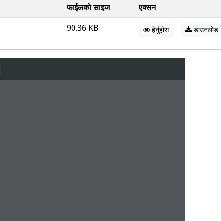
फाईलको साइज
एक्सन
90.36 KB
हेर्नुहोस
डाउनलोड