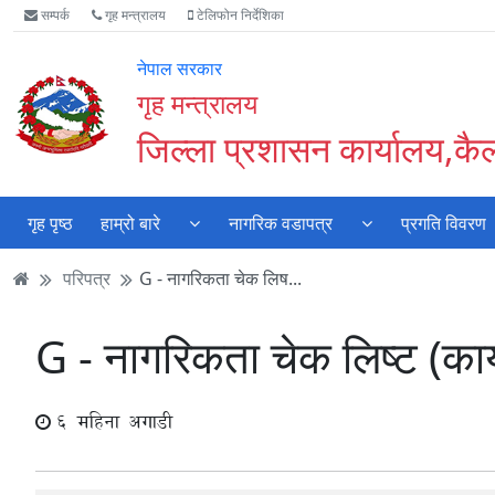
Accessibility
मुख्य
मुख्य
वेबसाइट
सम्पर्क
गृह मन्त्रालय
टेलिफोन निर्देशिका
Mode
सामाग्री
नेभिगेसन
खोजमा
सुरु
पढ्नुहाेस्
पढ्नुहाेस्
जानुहोस्
नेपाल सरकार
गर्नुहोस्
गृह मन्त्रालय
जिल्ला प्रशासन कार्यालय,कै
गृह पृष्ठ
हाम्रो बारे
नागरिक वडापत्र
प्रगति विवरण
परिपत्र
G - नागरिकता चेक लिष...
G - नागरिकता चेक लिष्ट (का
6 महिना अगाडी