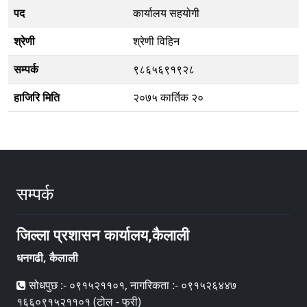
पद
कार्यालय सहयोगी
श्रेणी
श्रेणी विहिन
सम्पर्क
९८६५६९१९२८
हाजिरि मिति
२०७५ कार्तिक २०
सम्पर्क
जिल्ला प्रशासन कार्यालय,कैलाली
धनगढी, कैलाली
सोधपुछ :- ०९१५२११०१, नागरिकता :- ०९१५२६४४७
१६६०९१५२११०१ (टोल - फ्री)