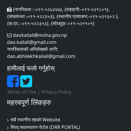
{नागरिकता :-०९१-५२६४४७}, {राहदानी:-०९१-५२१८०१},
{संघसंस्था:-०९१-५२२३५३}, {स्थानीय प्रशासन:-०९१-५२१३०२ },
{क.प्र.:-०९१-५२२३५३}, {सोधपुछ:-०९१-५२११०१}
daokailali@moha.gov.np
dao.kailali@gmail.com
नागरिकताको अभिलेखको लागि:
dao.abhilekhkailali@gmail.com
हामीलाई फलो गर्नुहोस्
Terms of Use
|
Privacy Policy
महत्त्वपूर्ण लिंकहरु
सबै स्थानीय तहको Website
विपद् व्यवस्थापन पाेर्टल (DRR PORTAL)