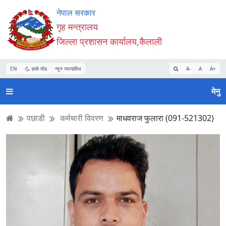
Accessibility
मुख्य
मुख्य
वेबसाइट
नेपाल सरकार
Mode
सामाग्री
नेभिगेसन
खोजमा
गृह मन्त्रालय
सुरु
पढ्नुहाेस्
पढ्नुहाेस्
जानुहोस्
जिल्ला प्रशासन कार्यालय,कैलाली
गर्नुहोस्
EN
डार्क मोड
न्यून व्यान्डविथ
A-
A
A+
मेनु
पछाडी
कर्मचारी विवरण
माधवराज फुलारा (091-521302)