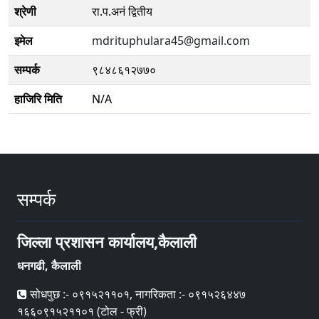
श्रेणी
रा.प.अनं द्वितीय
इमेल
mdrituphulara45@gmail.com
सम्पर्क
९८४८६१२७७०
हाजिरि मिति
N/A
सम्पर्क
जिल्ला प्रशासन कार्यालय,कैलाली
धनगढी, कैलाली
सोधपुछ :- ०९१५२११०१, नागरिकता :- ०९१५२६४४७
१६६०९१५२११०१ (टोल - फ्री)