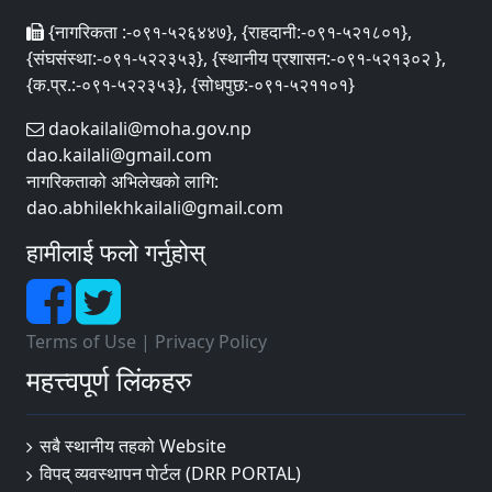
{नागरिकता :-०९१-५२६४४७}, {राहदानी:-०९१-५२१८०१},
{संघसंस्था:-०९१-५२२३५३}, {स्थानीय प्रशासन:-०९१-५२१३०२ },
{क.प्र.:-०९१-५२२३५३}, {सोधपुछ:-०९१-५२११०१}
daokailali@moha.gov.np
dao.kailali@gmail.com
नागरिकताको अभिलेखको लागि:
dao.abhilekhkailali@gmail.com
हामीलाई फलो गर्नुहोस्
Terms of Use
|
Privacy Policy
महत्त्वपूर्ण लिंकहरु
सबै स्थानीय तहको Website
विपद् व्यवस्थापन पाेर्टल (DRR PORTAL)