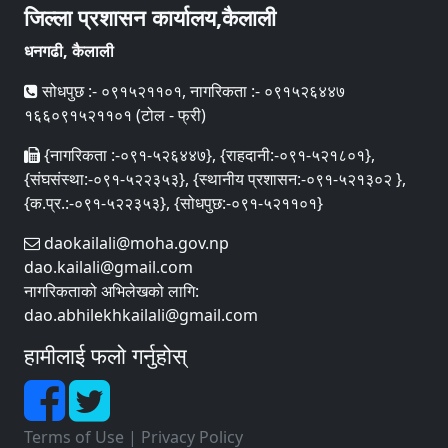
जिल्ला प्रशासन कार्यालय,कैलाली
धनगढी, कैलाली
सोधपुछ :- ०९१५२११०१, नागरिकता :- ०९१५२६४४७
१६६०९१५२११०१ (टोल - फ्री)
{नागरिकता :-०९१-५२६४४७}, {राहदानी:-०९१-५२१८०१},
{संघसंस्था:-०९१-५२२३५३}, {स्थानीय प्रशासन:-०९१-५२१३०२ },
{क.प्र.:-०९१-५२२३५३}, {सोधपुछ:-०९१-५२११०१}
daokailali@moha.gov.np
dao.kailali@gmail.com
नागरिकताको अभिलेखको लागि:
dao.abhilekhkailali@gmail.com
हामीलाई फलो गर्नुहोस्
Terms of Use
|
Privacy Policy