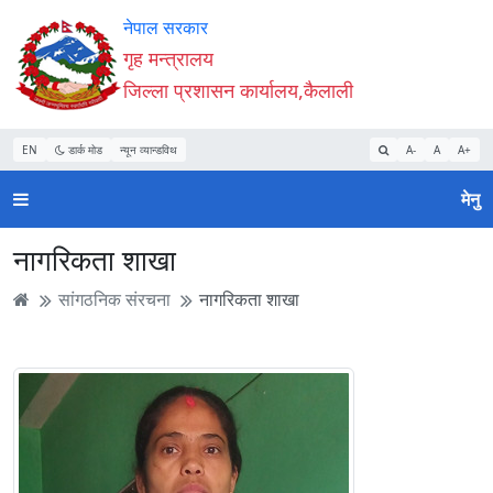
Accessibility
मुख्य
मुख्य
वेबसाइट
नेपाल सरकार
Mode
सामाग्री
नेभिगेसन
खोजमा
गृह मन्त्रालय
सुरु
पढ्नुहाेस्
पढ्नुहाेस्
जानुहोस्
जिल्ला प्रशासन कार्यालय,कैलाली
गर्नुहोस्
EN
डार्क मोड
न्यून व्यान्डविथ
A-
A
A+
मेनु
नागरिकता शाखा
सांगठनिक संरचना
नागरिकता शाखा