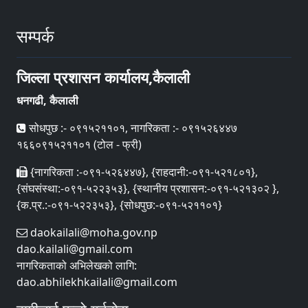
सम्पर्क
जिल्ला प्रशासन कार्यालय,कैलाली
धनगढी, कैलाली
सोधपुछ :- ०९१५२११०१, नागरिकता :- ०९१५२६४४७
१६६०९१५२११०१ (टोल - फ्री)
{नागरिकता :-०९१-५२६४४७}, {राहदानी:-०९१-५२१८०१},
{संघसंस्था:-०९१-५२२३५३}, {स्थानीय प्रशासन:-०९१-५२१३०२ },
{क.प्र.:-०९१-५२२३५३}, {सोधपुछ:-०९१-५२११०१}
daokailali@moha.gov.np
dao.kailali@gmail.com
नागरिकताको अभिलेखको लागि:
dao.abhilekhkailali@gmail.com