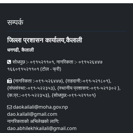
सम्पर्क
जिल्ला प्रशासन कार्यालय,कैलाली
धनगढी, कैलाली
सोधपुछ :- ०९१५२११०१, नागरिकता :- ०९१५२६४४७
१६६०९१५२११०१ (टोल - फ्री)
{नागरिकता :-०९१-५२६४४७}, {राहदानी:-०९१-५२१८०१},
{संघसंस्था:-०९१-५२२३५३}, {स्थानीय प्रशासन:-०९१-५२१३०२ },
{क.प्र.:-०९१-५२२३५३}, {सोधपुछ:-०९१-५२११०१}
daokailali@moha.gov.np
dao.kailali@gmail.com
नागरिकताको अभिलेखको लागि:
dao.abhilekhkailali@gmail.com