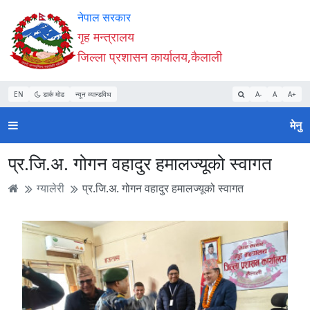
Accessibility
मुख्य
मुख्य
वेबसाइट
नेपाल सरकार
Mode
सामाग्री
नेभिगेसन
खोजमा
गृह मन्त्रालय
सुरु
पढ्नुहाेस्
पढ्नुहाेस्
जानुहोस्
जिल्ला प्रशासन कार्यालय,कैलाली
गर्नुहोस्
EN
डार्क मोड
न्यून व्यान्डविथ
A-
A
A+
मेनु
प्र.जि.अ. गोगन वहादुर हमालज्यूको स्वागत
ग्यालेरी
प्र.जि.अ. गोगन वहादुर हमालज्यूको स्वागत